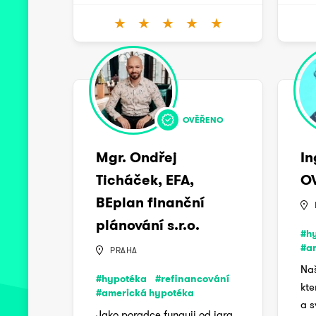
★
★
★
★
★
OVĚŘENO
Mgr. Ondřej
In
Ticháček, EFA,
OV
BEplan finanční
plánování s.r.o.
#h
#a
PRAHA
Naš
#hypotéka
#refinancování
kte
#americká hypotéka
a s
Jako poradce funguji od jara