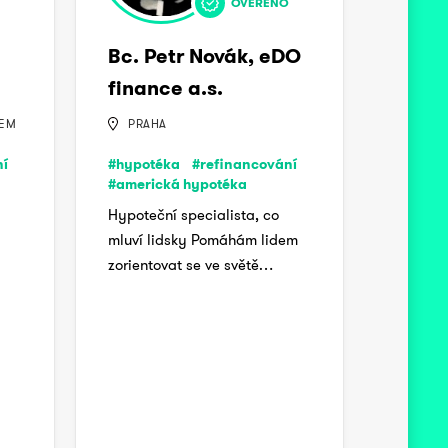
OVĚŘENO
Bc. Petr Novák, eDO
finance a.s.
BEM
PRAHA
ní
#hypotéka
#refinancování
#americká hypotéka
Hypoteční specialista, co
mluví lidsky Pomáhám lidem
zorientovat se ve světě…