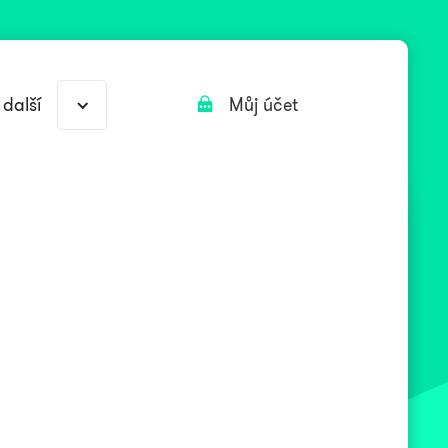
 další
Můj účet