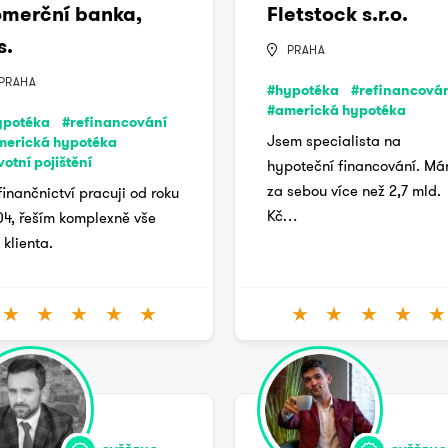
merční banka,
Fletstock s.r.o.
s.
PRAHA
PRAHA
#hypotéka
#refinancová
#americká hypotéka
ypotéka
#refinancování
Jsem specialista na
merická hypotéka
votní pojištění
hypoteční financování. M
za sebou více než 2,7 mld.
finančnictví pracuji od roku
Kč…
4, řeším komplexně vše
 klienta.
★
★
★
★
★
★
★
★
★
★