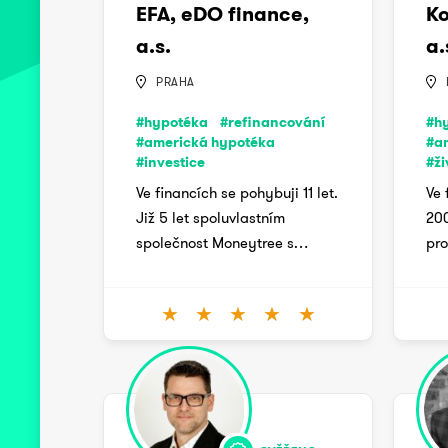
EFA, eDO finance,
Ko
a.s.
a.
PRAHA
#hypotéka
#refinancování
#h
#americká hypotéka
#a
#investice
#ži
Ve financích se pohybuji 11 let.
Ve 
Již 5 let spoluvlastním
200
společnost Moneytree s…
pro
★
★
★
★
★