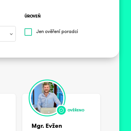
ÚROVEŇ
Jen ověření poradci
OVĚŘENO
Mgr. Evžen