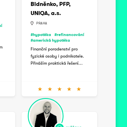
Bidněnko, PFP,
UNIQA, a.s.
PRAHA
ní
#hypotéka
#refinancování
#americká hypotéka
ám
Finanční poradenství pro
fyzické osoby i podnikatele.
Přináším praktická řešení…
★
★
★
★
★