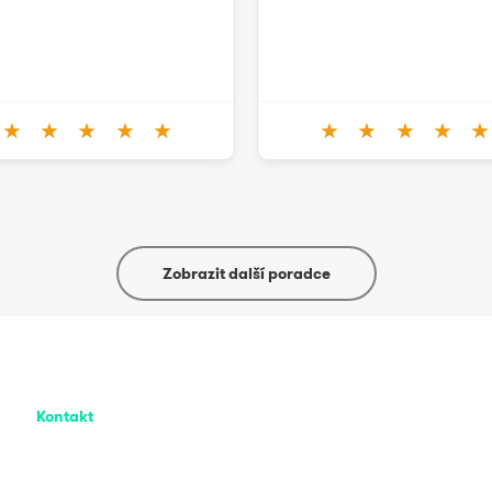
★
★
★
★
★
★
★
★
★
★
Zobrazit další poradce
Kontakt