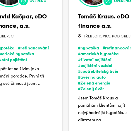
OVĚŘENO
OVĚŘENO
vid Kašpar, eDO
Tomáš Kraus, eDO
nance, a.s.
finance a.s.
LIBEREC
TŘEBECHOVICE POD ORE
ypotéka
#refinancování
#hypotéka
#refinancová
merická hypotéka
#americká hypotéka
votní pojištění
#životní pojištění
#pojištění vozidel
 pět let se živím jako
#spotřebitelský úvěr
anční poradce. První tři
#úvěr na auto
y své činnosti jsem…
#Zelená energie
#Zelený úvěr
Jsem Tomáš Kraus a
pomáhám klientům najít
nejvýhodnější hypotéku s
důrazem na…