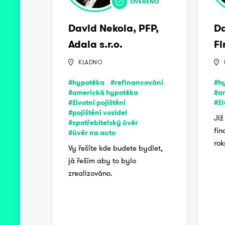
OVĚŘENO
David Nekola, PFP,
Da
Adala s.r.o.
Fi
KLADNO
#hypotéka
#refinancování
#h
#americká hypotéka
#a
#životní pojištění
#ži
#pojištění vozidel
Již
#spotřebitelský úvěr
fin
#úvěr na auto
rok
Vy řešíte kde budete bydlet,
já řeším aby to bylo
zrealizováno.