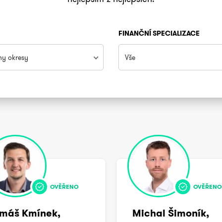
FINANČNÍ SPECIALIZACE
ny okresy
Vše
OVĚŘENO
OVĚŘENO
máš Kmínek,
Michal Šimoník,