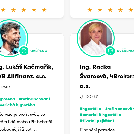
★
★
★
★
★
★
★
★
★
★
OVĚŘENO
OVĚŘENO
g. Lukáš Kačmařík,
Ing. Radka
B Allfinanz, a.s.
Švarcová, 4Brokers
a.s.
PRAHA
DOKSY
ypotéka
#refinancování
merická hypotéka
#hypotéka
#refinancová
e vize je tvořit svět, ve
#americká hypotéka
#životní pojištění
rém lidé mohou žít bohatší
vobodnější život.…
Finanční poradce