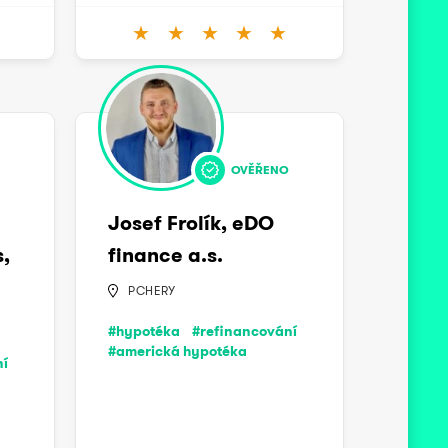
★
★
★
★
★
OVĚŘENO
Josef Frolík, eDO
,
finance a.s.
PCHERY
#hypotéka
#refinancování
#americká hypotéka
ní