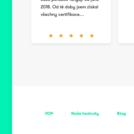
2018. Od té doby jsem získal
všechny certifikace…
★
★
★
★
★
VOP
Naše hodnoty
Blog