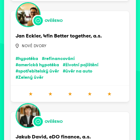
OVĚŘENO
Jan Eckler, 4fin Better together, a.s.
NOVÉ DVORY
#hypotéka
#refinancování
#americká hypotéka
#životní pojištění
#spotřebitelský úvěr
#úvěr na auto
#Zelený úvěr
★
★
★
★
★
OVĚŘENO
Jakub David, eDO finance, a.s.