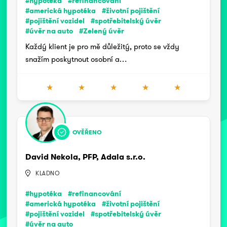
#hypotéka
#refinancování
#americká hypotéka
#životní pojištění
#pojištění vozidel
#spotřebitelský úvěr
#úvěr na auto
#Zelený úvěr
Každý klient je pro mě důležitý, proto se vždy
snažím poskytnout osobní a…
★
★
★
★
★
OVĚŘENO
David Nekola, PFP, Adala s.r.o.
KLADNO
#hypotéka
#refinancování
#americká hypotéka
#životní pojištění
#pojištění vozidel
#spotřebitelský úvěr
#úvěr na auto