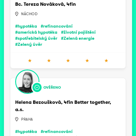
Bc. Tereza Nováková, 4fin
NÁCHOD
#hypotéka
#refinancování
#americká hypotéka
#životní pojištění
#spotřebitelský úvěr
#Zelená energie
#Zelený úvěr
★
★
★
★
★
OVĚŘENO
Helena Bezoušková, 4fin Better together,
a.s.
PRAHA
#hypotéka
#refinancování