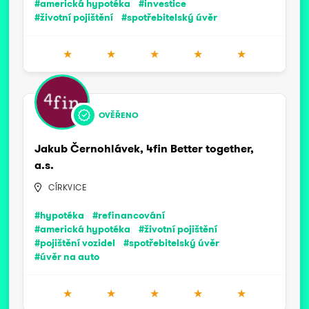
#americká hypotéka
#investice
#životní pojištění
#spotřebitelský úvěr
★
★
★
★
★
OVĚŘENO
Jakub Černohlávek, 4fin Better together,
a.s.
CÍRKVICE
#hypotéka
#refinancování
#americká hypotéka
#životní pojištění
#pojištění vozidel
#spotřebitelský úvěr
#úvěr na auto
★
★
★
★
★