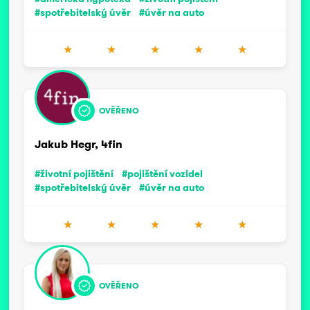
#spotřebitelský úvěr
#úvěr na auto
★
★
★
★
★
OVĚŘENO
Jakub Hegr, 4fin
#životní pojištění
#pojištění vozidel
#spotřebitelský úvěr
#úvěr na auto
★
★
★
★
★
OVĚŘENO