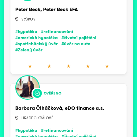
Peter Beck, Peter Beck EFA
VYŠKOV
#hypotéka
#refinancování
#americká hypotéka
#životní pojištění
#spotřebitelský úvěr
#úvěr na auto
#Zelený úvěr
★
★
★
★
★
OVĚŘENO
Barbora Čiháčková, eDO finance a.s.
HRADEC KRÁLOVÉ
#hypotéka
#refinancování
#americká hypotéka
#životní pojištění