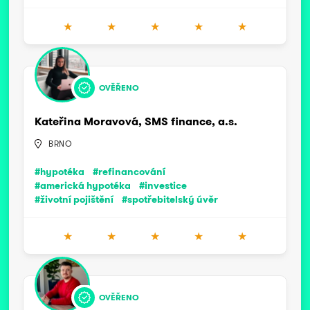
★
★
★
★
★
OVĚŘENO
Kateřina Moravová, SMS finance, a.s.
BRNO
#hypotéka
#refinancování
#americká hypotéka
#investice
#životní pojištění
#spotřebitelský úvěr
★
★
★
★
★
OVĚŘENO