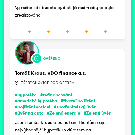
Vy řešíte kde budete bydlet, já řeším aby to bylo
zrealizováno.
★
★
★
★
★
OVĚŘENO
Tomáš Kraus, eDO finance a.s.
TŘEBECHOVICE POD OREBEM
#hypotéka
#refinancování
#americká hypotéka
#životní pojištění
#pojištění vozidel
#spotřebitelský úvěr
#úvěr na auto
#Zelená energie
#Zelený úvěr
Jsem Tomáš Kraus a pomáhám klientům najít
nejvýhodnější hypotéku s důrazem na…