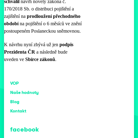
schválil
návrh novely zákona č.
170/2018 Sb. o distribuci pojištění a
zajištění na
prodloužení přechodného
období
na pojištění o 6 měsíců ve znění
postoupeném Poslaneckou sněmovnou.
K návrhu nyní zbývá už jen
podpis
Prezidenta ČR
a následně bude
uveden ve
Sbírce zákonů
.
VOP
Naše hodnoty
Blog
Kontakt
facebook